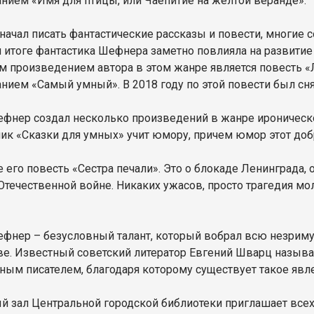
анием «Имя для птицы, или Чаепитие на желтой веранде».
начал писать фантастические рассказы и повести, многие с
 итоге фантастика Шефнера заметно повлияла на развитие
 произведением автора в этом жанре является повесть «Л
анием «Самый умный». В 2018 году по этой повести был сня
фнер создал несколько произведений в жанре иронической
ник «Сказки для умных» учит юмору, причем юмор этот доб
е его повесть «Сестра печали». Это о блокаде Ленинграда
Отечественной войне. Никаких ужасов, просто трагедия м
фнер – безусловный талант, который вобрал всю незриму
ве. Известный советский литератор Евгений Шварц назыв
ным писателем, благодаря которому существует такое явлен
й зал Центральной городской библиотеки приглашает все