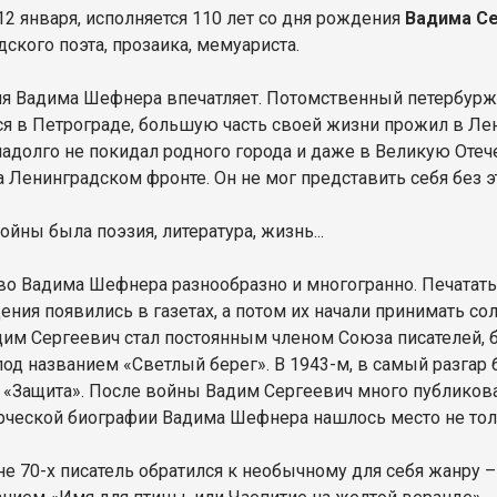
12 января, исполняется 110 лет со дня рождения
Вадима С
ского поэта, прозаика, мемуариста.
я Вадима Шефнера впечатляет. Потомственный петербурже
ся в Петрограде, большую часть своей жизни прожил в Лен
надолго не покидал родного города и даже в Великую Отеч
а Ленинградском фронте. Он не мог представить себя без э
ойны была поэзия, литература, жизнь...
во Вадима Шефнера разнообразно и многогранно. Печататьс
ения появились в газетах, а потом их начали принимать со
дим Сергеевич стал постоянным членом Союза писателей, 
под названием «Светлый берег». В 1943-м, в самый разгар 
«Защита». После войны Вадим Сергеевич много публиковал
орческой биографии Вадима Шефнера нашлось место не толь
не 70-х писатель обратился к необычному для себя жанру