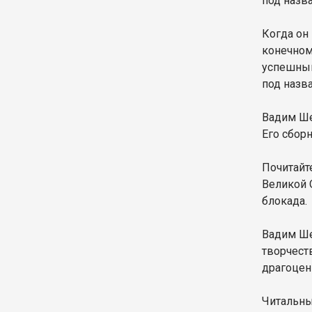
под назв
Когда он 
конечном
успешным
под назв
Вадим Ше
Его сбор
Почитайт
Великой 
блокада.
Вадим Ше
творчест
драгоцен
Читальны