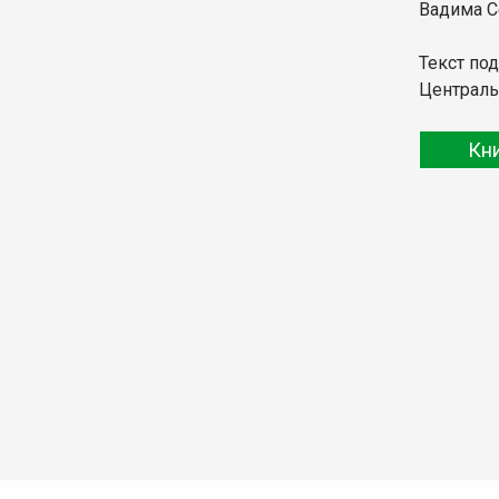
Вадима С
Текст по
Централь
Кн