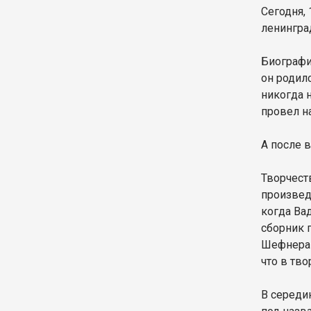
Сегодня, 
ленинград
Биографи
он родил
никогда 
провел н
А после в
Творчест
произвед
когда Ва
сборник 
Шефнера 
что в тв
В середи