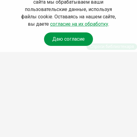
сайта мы обрабатываем ваши
пользовательские данные, используя
файлы cookie. Оставаясь на нашем сайте,
вы даете
согласие на их обработку
.
Даю согласие
Спроси библиотекаря
© Муниципальное бюджетное учреждение культуры
Ангарского городского округа «Централизованная
библиотечная система» (МБУК «ЦБС»), 2026
Адрес
: 665841, Иркутская обл., г. Ангарск, 17 микрорайон,
дом 4
Телефоны
:
+7 (3955) 55‑10‑22, 55‑09‑61, 55‑09‑69
Факс
:
+7 (3955) 55‑47‑19
Электронная почта
:
cbs-angarsk@yandex.ru