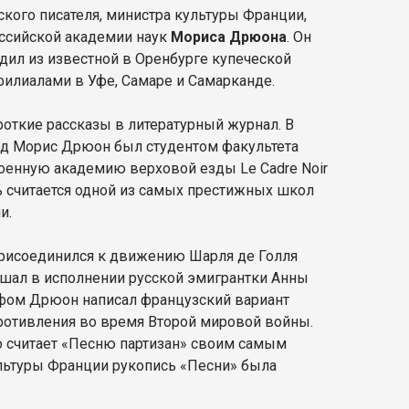
ского писателя, министра культуры Франции,
оссийской академии наук
Мориса Дрюона
. Он
одил из известной в Оренбурге купеческой
илиалами в Уфе, Самаре и Самарканде.
роткие рассказы в литературный журнал. В
год Морис Дрюон был студентом факультета
военную академию верховой езды Le Cadre Noir
ь считается одной из самых престижных школ
ии.
присоединился к движению Шарля де Голля
шал в исполнении русской эмигрантки Анны
ефом Дрюон написал французский вариант
отивления во время Второй мировой войны.
то считает «Песню партизан» своим самым
ультуры Франции рукопись «Песни» была