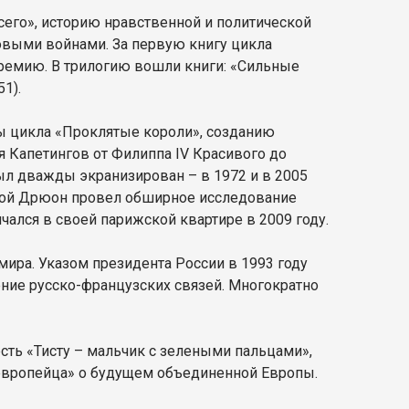
сего», историю нравственной и политической
выми войнами. За первую книгу цикла
ремию. В трилогию вошли книги: «Сильные
1).
 цикла «Проклятые короли», созданию
я Капетингов от Филиппа IV Красивого до
ыл дважды экранизирован – в 1972 и в 2005
торой Дрюон провел обширное исследование
ался в своей парижской квартире в 2009 году.
ира. Указом президента России в 1993 году
ие русско-французских связей. Многократно
сть «Тисту – мальчик с зелеными пальцами»,
европейца» о будущем объединенной Европы.