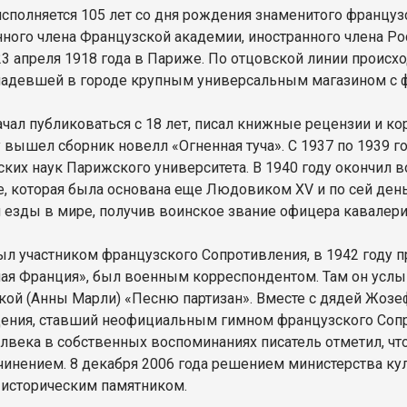
исполняется 105 лет со дня рождения знаменитого француз
ного члена Французской академии, иностранного члена Р
23 апреля 1918 года в Париже. По отцовской линии происх
ладевшей в городе крупным универсальным магазином с ф
чал публиковаться с 18 лет, писал книжные рецензии и ко
у вышел сборник новелл «Огненная туча». С 1937 по 1939 
ских наук Парижского университета. В 1940 году окончил 
, которая была основана еще Людовиком XV и по сей ден
 езды в мире, получив воинское звание офицера кавалер
л участником французского Сопротивления, в 1942 году 
ая Франция», был военным корреспондентом. Там он услы
кой (Анны Марли) «Песню партизан». Вместе с дядей Жоз
ения, ставший неофициальным гимном французского Сопр
олвека в собственных воспоминаниях писатель отметил, ч
чинением. 8 декабря 2006 года решением министерства к
 историческим памятником.