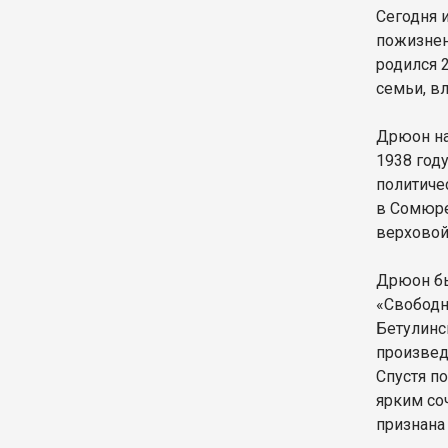
Сегодня 
пожизнен
родился 
семьи, в
Дрюон на
1938 год
политиче
в Сомюре
верховой
Дрюон бы
«Свободн
Бетулинс
произвед
Спустя п
ярким со
признана