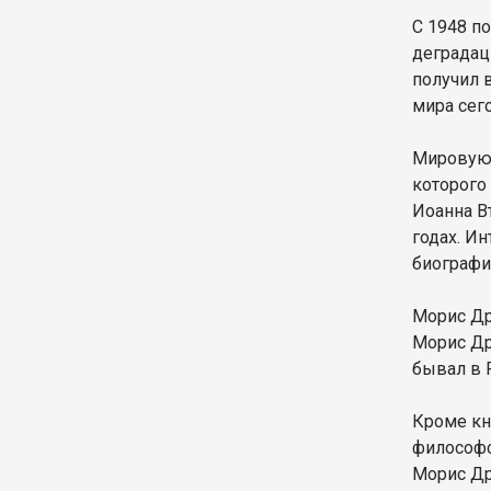
С 1948 п
деградац
получил 
мира сего
Мировую 
которого
Иоанна В
годах. И
биографи
Морис Др
Морис Др
бывал в 
Кроме кн
философс
Морис Др