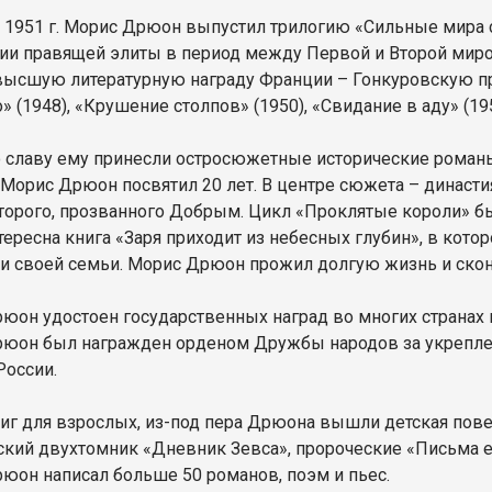
о 1951 г. Морис Дрюон выпустил трилогию «Сильные мира 
ии правящей элиты в период между Первой и Второй миро
высшую литературную награду Франции – Гонкуровскую п
» (1948), «Крушение столпов» (1950), «Свидание в аду» (195
славу ему принесли остросюжетные исторические романы
 Морис Дрюон посвятил 20 лет. В центре сюжета – династи
торого, прозванного Добрым. Цикл «Проклятые короли» б
нтересна книга «Заря приходит из небесных глубин», в ко
и своей семьи. Морис Дрюон прожил долгую жизнь и сконч
юон удостоен государственных наград во многих странах м
юон был награжден орденом Дружбы народов за укреплен
России.
иг для взрослых, из-под пера Дрюона вышли детская пове
кий двухтомник «Дневник Зевса», пророческие «Письма 
юон написал больше 50 романов, поэм и пьес.