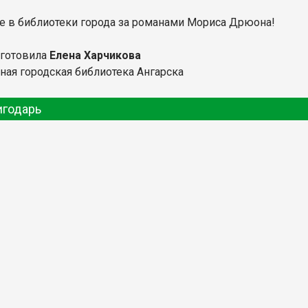
е в библиотеки города за романами Мориса Дрюона!
дготовила
Елена Харчикова
ная городская библиотека Ангарска
игодарь