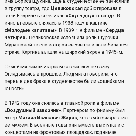
имя Бориса Щукина. Еще в студенчестве ее зачислили
в труппу театра, где
Целиковская
дебютировала в
роли Клариче в спектакле
«Слуга двух господ»
. В
кино впервые снялась в 1938 году в картине
«Молодые капитаны»
. В 1939 г. в фильме
«Сердца
четырех»
Целиковская исполнила роль Шурочки
Мурашовой, после которой ее узнала и полюбила вся
страна. Картина вышла на широкий экран в 1945-м.
Семейная жизнь актрисы сложилась не сразу.
Оглядываясь в прошлое, Людмила говорила, что
первые два брака в студенчестве были «ошибками
юности».
В 1942 году она снялась в главной роли в фильме
«Воздушный извозчик»
. Партнером по фильму был
актер
Михаил Иванович Жаров
, который вскоре стал
ее мужем. В военные годы они вместе выступали с
концертами на фронтовых площадках, поднимая