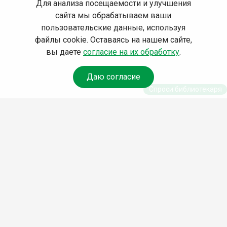
Для анализа посещаемости и улучшения
сайта мы обрабатываем ваши
пользовательские данные, используя
файлы cookie. Оставаясь на нашем сайте,
вы даете
согласие на их обработку
.
Даю согласие
Спроси библиотекаря
© Муниципальное бюджетное учреждение культуры
Ангарского городского округа «Централизованная
библиотечная система» (МБУК «ЦБС»), 2026
Адрес
: 665841, Иркутская обл., г. Ангарск, 17 микрорайон,
дом 4
Телефоны
:
+7 (3955) 55‑10‑22, 55‑09‑61, 55‑09‑69
Факс
:
+7 (3955) 55‑47‑19