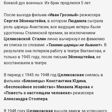
боевой дух военных. Их брак продлился 5 лет.
После выхода фильма
«Иван Грозный»
режиссера
Сергея Эйзенштейна
, в котором
Людмила
сыграла
роль царицы Анастасии, все ведущие актеры были
удостоены Сталинской премии, за исключением
Целиковской
.
Сталин
лично вычеркнул ее фамилию
из списка со словами:
«Такими царицы не бывают»
.
В
результате она потеряла работу в театре Вахтангова, и
только в 1945 году, после письма
Эйзенштейна
, ее
восстановили в театре.
В период с 1945 по 1948 год
Целиковская
снялась в
фильмах
«Близнецы» Константина Юдина
,
«Беспокойное хозяйство» Михаила Жарова
и
«Повесть о настоящем человеке»
режиссера
Александра Столпера
.
В 1948 году
Целиковская
вышла замуж за успешного