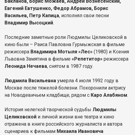
Бакланов, Борис Можаев, Андрей Вознесенский,
Евгений Евтушенко, Федор Абрамов, Борис
Васильев, Петр Капица
, исполнял свои песни
Владимир Высоцкий
.
Последние заметные роли Людмилы Целиковской в
кино были – Раиса Павловна Гурмыжская в фильме
режиссера
Владимира Мотыля «Лес»
(1980) и Ксения
Львовна Замятина в фильме
«Репетитор»
режиссера
Леонида Нечаева
, снятом в 1987 году.
Людмила Васильевна
умерла 4 июля 1992 году в
Москве после тяжелой болезни. Похоронили актрису
на Новодевичьем кладбище, рядом с
Каро Алабяном
.
История нелегкой творческой судьбы
Людмилы
Целиковской
и личной жизни вне театра и кино
отражена в книге российского журналиста и автора
сценариев к фильмам
Михаила Ивановича