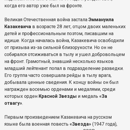
когда его автор уже был на фронте.
Великая Отечественная война застала
Эммануила
Казакевича
в возрасте 28 лет, отцом двоих маленьких
детей и профессиональным поэтом, писавшим на
идише. Когда началась война, Казакевича освободили
от призыва из-за сильной близорукости. Но он не
собирался отсиживаться в тылу и ушел добровольцем
на фронт. Грамотный, знавший несколько языков
младший лейтенант попал в подразделение разведки.
Его группа часто совершала рейды в тылу врага,
добывала ценные сведения. К концу войны он был
награжден восемью орденами и медалями, среди
которых орден
Красной Звезды
и медаль
«За
отвагу»
.
Первым произведением Казакевича на русском
языке была военная повесть
«Звезда»
(1947 года),