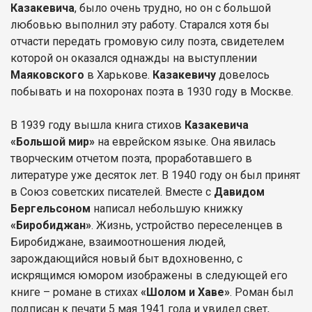
Казакевича
, было очень трудно, но он с большой
любовью выполнил эту работу. Старался хотя бы
отчасти передать громовую силу поэта, свидетелем
которой он оказался однажды на выступлении
Маяковского
в Харькове.
Казакевичу
довелось
побывать и на похоронах поэта в 1930 году в Москве.
В 1939 году вышла книга стихов
Казакевича
«Большой мир»
на еврейском языке. Она явилась
творческим отчетом поэта, проработавшего в
литературе уже десяток лет. В 1940 году он был принят
в Союз советских писателей. Вместе с
Давидом
Бергельсоном
написал небольшую книжку
«Биробиджан»
. Жизнь, устройство переселенцев в
Биробиджане, взаимоотношения людей,
зарождающийся новый быт вдохновенно, с
искрящимся юмором изображены в следующей его
книге – романе в стихах
«Шолом и Хаве»
. Роман был
подписан к печати 5 мая 1941 года и увидел свет,