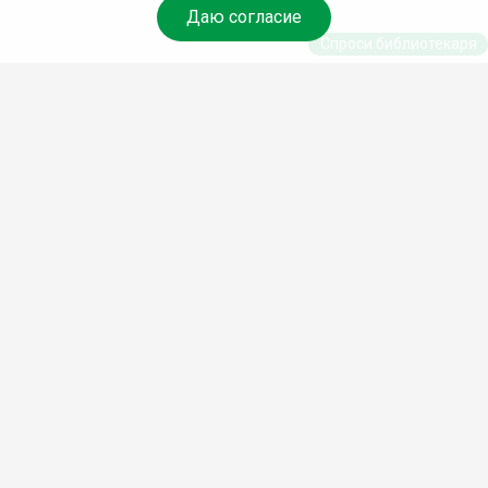
Даю согласие
Спроси библиотекаря
© Муниципальное бюджетное учреждение культуры
Ангарского городского округа «Централизованная
библиотечная система» (МБУК «ЦБС»), 2026
Адрес
: 665841, Иркутская обл., г. Ангарск, 17 микрорайон,
дом 4
Телефоны
:
+7 (3955) 55‑10‑22, 55‑09‑61, 55‑09‑69
Факс
:
+7 (3955) 55‑47‑19
Электронная почта
:
cbs-angarsk@yandex.ru
Мы в социальных сетях –
#Библиотеки_Ангарска