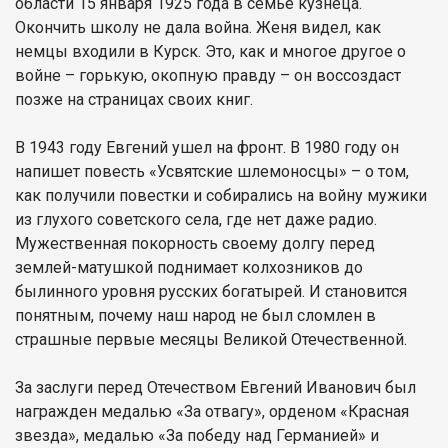
области 15 января 1925 года в семье кузнеца.
Окончить школу не дала война. Женя видел, как
немцы входили в Курск. Это, как и многое другое о
войне – горькую, окопную правду – он воссоздаст
позже на страницах своих книг.
В 1943 году Евгений ушел на фронт. В 1980 году он
напишет повесть «Усвятские шлемоносцы» – о том,
как получили повестки и собирались на войну мужики
из глухого советского села, где нет даже радио.
Мужественная покорность своему долгу перед
землей-матушкой поднимает колхозников до
былинного уровня русских богатырей. И становится
понятным, почему наш народ не был сломлен в
страшные первые месяцы Великой Отечественной.
За заслуги перед Отечеством Евгений Иванович был
награжден медалью «За отвагу», орденом «Красная
звезда», медалью «За победу над Германией» и