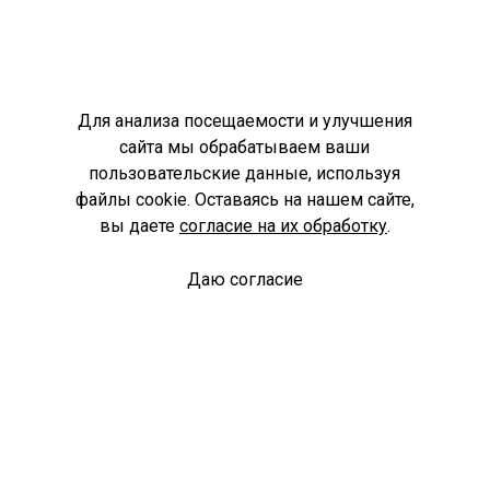
Для анализа посещаемости и улучшения
сайта мы обрабатываем ваши
пользовательские данные, используя
файлы cookie. Оставаясь на нашем сайте,
вы даете
согласие на их обработку
.
Даю согласие
Спроси библиотекаря
© Муниципальное бюджетное учреждение культуры
Ангарского городского округа «Централизованная
библиотечная система» (МБУК «ЦБС»), 2026