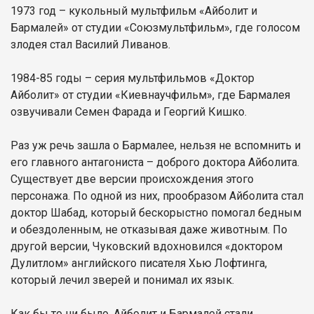
1973 год – кукольный мультфильм «Айболит и
Бармалей» от студии «Союзмультфильм», где голосом
злодея стал Василий Ливанов.
1984-85 годы – серия мультфильмов «Доктор
Айболит» от студии «Киевнаучфильм», где Бармалея
озвучивали Семен Фарада и Георгий Кишко.
Раз уж речь зашла о Бармалее, нельзя не вспомнить и
его главного антагониста – доброго доктора Айболита.
Существует две версии происхождения этого
персонажа. По одной из них, прообразом Айболита стал
доктор Шабад, который бескорыстно помогал бедным
и обездоленным, не отказывая даже животным. По
другой версии, Чуковский вдохновился «доктором
Дулитлом» английского писателя Хью Лофтинга,
который лечил зверей и понимал их язык.
Как бы то ни было, Айболит и Бармалей стали