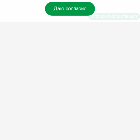
Даю согласие
Спроси библиотекаря
© Муниципальное бюджетное учреждение
культуры Ангарского городского округа
«Централизованная библиотечная система»
(МБУК «ЦБС»), 2026
Адрес
: 665841, Иркутская обл., г. Ангарск,
17 микрорайон, дом 4
Телефоны
:
+7 (3955) 55‑10‑22, 55‑09‑61,
55‑09‑69
Факс
:
+7 (3955) 55‑47‑19
Электронная почта
:
cbs-angarsk@yandex.ru
Мы в социальных сетях –