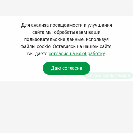
Для анализа посещаемости и улучшения
сайта мы обрабатываем ваши
пользовательские данные, используя
файлы cookie. Оставаясь на нашем сайте,
вы даете
согласие на их обработку
.
Даю согласие
Спроси библиотекаря
© Муниципальное бюджетное учреждение культуры
Ангарского городского округа «Централизованная
библиотечная система» (МБУК «ЦБС»), 2026
Адрес
: 665841, Иркутская обл., г. Ангарск, 17 микрорайон,