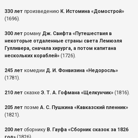
330 лет
произведению
К. Истомина «Домострой»
(1696).
300 лет
роману
Дж. Свифта «Путешествия в
некоторые отдаленные страны света Лемюэля
Гулливера, сначала хирурга, а потом капитана
нескольких кораблей»
(1726).
245 лет
комедии
Д. И. Фонвизина «Недоросль»
(1781).
210 лет
сказке
Э. Т. А. Гофмана «Щелкунчик»
(1816).
205 лет
поэме
А. С. Пушкина «Кавказский пленник»
(1821).
200 лет
сборнику
В. Гауфа «Сборник сказок за 1826
год»
(1826).