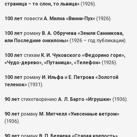
страница – то слон, то львица»
(1926).
100 лет
повести
А. Милна «Винни-Пух»
(1926).
100 лет
роману
В. А. Обручева «Земля Санникова,
или Последние онкилоны»
(1926 – год публикации).
100 лет
стихам
К. И. Чуковского «Федорино горе»,
«Чудо-дерево», «Путаница», «Телефон»
(1926).
100 лет
роману
И. Ильфа
и
Е. Петрова «Золотой
теленок»
(1931).
90 лет
стихотворению
А. Л. Барто «Игрушки»
(1936).
90 лет
роману
М. Митчелл «Унесенные ветром»
(1936).
90 лет
роману
В. П. Беляева «Старая крепость»