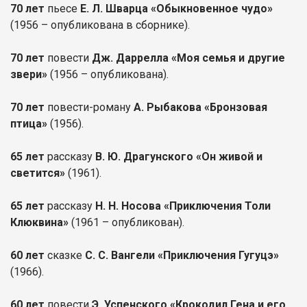
70 лет
пьесе
Е. Л. Шварца «Обыкновенное чудо»
(1956 – опубликована в сборнике).
70 лет
повести
Дж. Даррелла «Моя семья и другие
звери»
(1956 – опубликована).
70 лет
повести-роману
А. Рыбакова «Бронзовая
птица»
(1956).
65 лет
рассказу
В. Ю. Драгунского «Он живой и
светится»
(1961).
65 лет
рассказу
Н. Н. Носова «Приключения Толи
Клюквина»
(1961 – опубликован).
60 лет
сказке
С. С. Вангели «Приключения Гугуцэ»
(1966).
60 лет
повести
Э. Успенского «Крокодил Гена и его