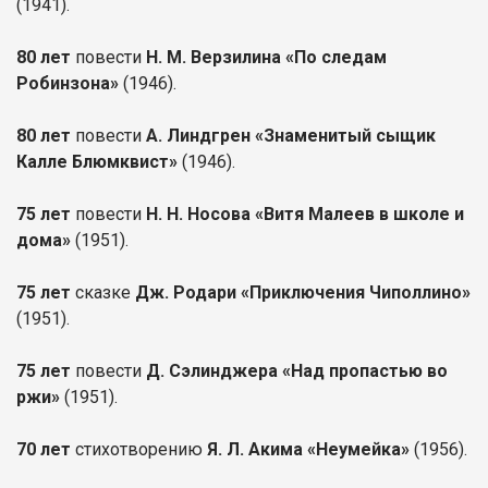
(1941).
80 лет
повести
Н. М. Верзилина «По следам
Робинзона»
(1946).
80 лет
повести
А. Линдгрен «Знаменитый сыщик
Калле Блюмквист»
(1946).
75 лет
повести
Н. Н. Носова «Витя Малеев в школе и
дома»
(1951).
75 лет
сказке
Дж. Родари «Приключения Чиполлино»
(1951).
75 лет
повести
Д. Сэлинджера «Над пропастью во
ржи»
(1951).
70 лет
стихотворению
Я. Л. Акима «Неумейка»
(1956).