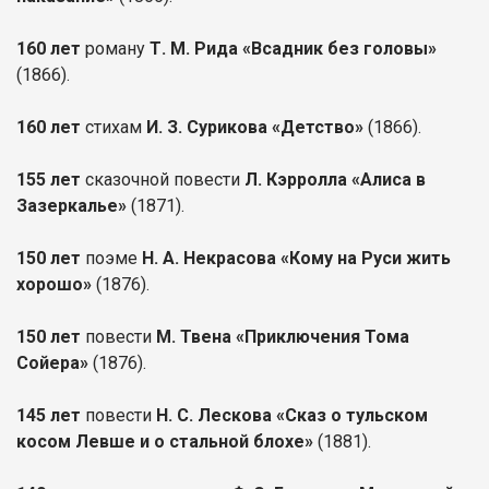
160 лет
роману
Т. М. Рида «Всадник без головы»
(1866).
160 лет
стихам
И. З. Сурикова «Детство»
(1866).
155 лет
сказочной повести
Л. Кэрролла «Алиса в
Зазеркалье»
(1871).
150 лет
поэме
Н. А. Некрасова «Кому на Руси жить
хорошо»
(1876).
150 лет
повести
М. Твена «Приключения Тома
Сойера»
(1876).
145 лет
повести
Н. С. Лескова «Сказ о тульском
косом Левше и о стальной блохе»
(1881).