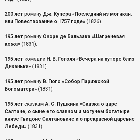
200 лет
роману
Дж. Купера «Последний из могикан,
или Повествование о 1757 годе»
(1826).
195 лет
роману
Оноре де Бальзака «Шагреневая
кожа»
(1831).
195 лет
комедии
Н. В. Гоголя «Вечера на хуторе близ
Диканьки»
(1831).
195 лет
роману
В. Гюго «Собор Парижской
Богоматери»
(1831).
195 лет
сказкам
А. С. Пушкина «Сказка о царе
Салтане, о сыне его славном и могучем богатыре
князе Гвидоне Салтановиче и о прекрасной царевне
Лебеди»
(1831).