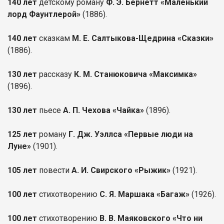
140 лет
детскому роману
Ф. Э. Бернетт «Маленький
лорд Фаунтлерой»
(1886).
140 лет
сказкам
М. Е. Салтыкова-Щедрина «Сказки»
(1886).
130 лет
рассказу
К. М. Станюковича «Максимка»
(1896).
130 лет
пьесе
А. П. Чехова «Чайка»
(1896).
125 лет
роману
Г. Дж. Уэллса «Первые люди на
Луне»
(1901).
105 лет
повести
А. И. Свирского «Рыжик»
(1921).
100 лет
стихотворению
С. Я. Маршака «Багаж»
(1926).
100 лет
стихотворению
В. В. Маяковского «Что ни