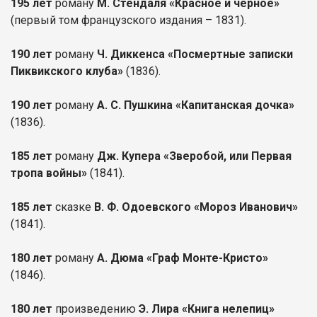
195 лет
роману
М. Стендаля «Красное и черное»
(первый том французского издания – 1831).
190 лет
роману
Ч. Диккенса «Посмертные записки
Пиквикского клуба»
(1836).
190 лет
роману
А. С. Пушкина «Капитанская дочка»
(1836).
185 лет
роману
Дж. Купера «Зверобой, или Первая
тропа войны»
(1841).
185 лет
сказке
В. Ф. Одоевского «Мороз Иванович»
(1841).
180 лет
роману
А. Дюма «Граф Монте-Кристо»
(1846).
180 лет
произведению
Э. Лира «Книга нелепиц»