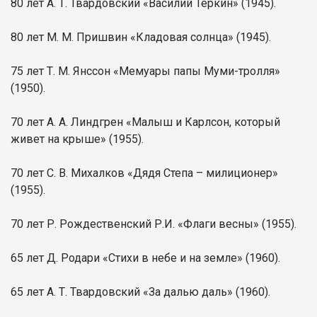
80 лет А. Т. Твардовский «Василий Тёркин» (1945).
80 лет М. М. Пришвин «Кладовая солнца» (1945).
75 лет Т. М. Янссон «Мемуары папы Муми-тролля»
(1950).
70 лет А. А. Линдгрен «Малыш и Карлсон, который
живет на крыше» (1955).
70 лет С. В. Михалков «Дядя Степа – милиционер»
(1955).
70 лет Р. Рождественский Р.И. «Флаги весны» (1955).
65 лет Д. Родари «Стихи в небе и на земле» (1960).
65 лет А. Т. Твардовский «За далью даль» (1960).