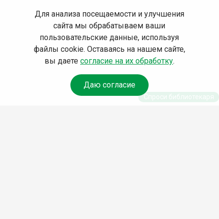
Для анализа посещаемости и улучшения
сайта мы обрабатываем ваши
пользовательские данные, используя
файлы cookie. Оставаясь на нашем сайте,
вы даете
согласие на их обработку
.
Даю согласие
Спроси библиотекаря
© Муниципальное бюджетное учреждение культуры
Ангарского городского округа «Централизованная
библиотечная система» (МБУК «ЦБС»), 2026
Адрес
: 665841, Иркутская обл., г. Ангарск, 17 микрорайон,
дом 4
Телефоны
:
+7 (3955) 55‑10‑22, 55‑09‑61, 55‑09‑69