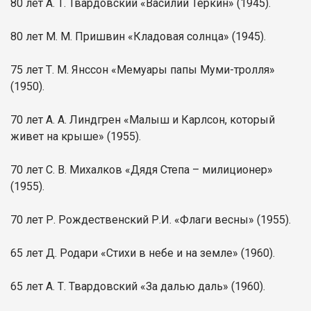
80 лет А. Т. Твардовский «Василий Тёркин» (1945).
80 лет М. М. Пришвин «Кладовая солнца» (1945).
75 лет Т. М. Янссон «Мемуары папы Муми-тролля»
(1950).
70 лет А. А. Линдгрен «Малыш и Карлсон, который
живет на крыше» (1955).
70 лет С. В. Михалков «Дядя Степа – милиционер»
(1955).
70 лет Р. Рождественский Р.И. «Флаги весны» (1955).
65 лет Д. Родари «Стихи в небе и на земле» (1960).
65 лет А. Т. Твардовский «За далью даль» (1960).