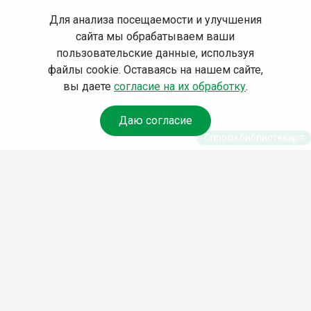
Для анализа посещаемости и улучшения
сайта мы обрабатываем ваши
пользовательские данные, используя
файлы cookie. Оставаясь на нашем сайте,
вы даете
согласие на их обработку
.
Даю согласие
Спроси библиотекаря
© Муниципальное бюджетное учреждение культуры
Ангарского городского округа «Централизованная
библиотечная система» (МБУК «ЦБС»), 2026
Адрес
: 665841, Иркутская обл., г. Ангарск, 17 микрорайон,
дом 4
Телефоны
:
+7 (3955) 55‑10‑22, 55‑09‑61, 55‑09‑69