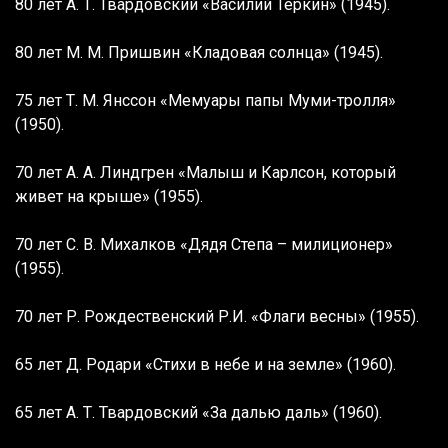
80 лет А. Т. Твардовский «Василий Тёркин» (1945).
80 лет М. М. Пришвин «Кладовая солнца» (1945).
75 лет Т. М. Янссон «Мемуары папы Муми-тролля»
(1950).
70 лет А. А. Линдгрен «Малыш и Карлсон, который
живет на крыше» (1955).
70 лет С. В. Михалков «Дядя Степа – милиционер»
(1955).
70 лет Р. Рождественский Р.И. «Флаги весны» (1955).
65 лет Д. Родари «Стихи в небе и на земле» (1960).
65 лет А. Т. Твардовский «За далью даль» (1960).