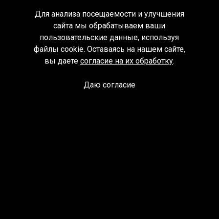
Для анализа посещаемости и улучшения
сайта мы обрабатываем ваши
пользовательские данные, используя
файлы cookie. Оставаясь на нашем сайте,
вы даете
согласие на их обработку
.
Даю согласие
Спроси библиотекаря
© Муниципальное бюджетное учреждение культуры
Ангарского городского округа «Централизованная
библиотечная система» (МБУК «ЦБС»), 2026
Адрес
: 665841, Иркутская обл., г. Ангарск, 17 микрорайон,
дом 4
Телефоны
:
+7 (3955) 55‑10‑22, 55‑09‑61, 55‑09‑69