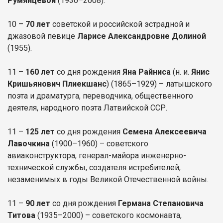
Румянцевой
(1930–2008).
10 –
70 лет
советской и российской эстрадной и
джазовой певице
Ларисе Александровне Долиной
(1955).
11 –
160 л
ет
со дня рождения
Яна Райниса
(н. и.
Янис
Кришьянович Плиекшанс
) (1865–1929) – латышского
поэта и драматурга, переводчика, общественного
деятеля, народного поэта Латвийской ССР.
11 –
125 лет
со дня рождения
Семена Алексеевича
Лавочкина
(1900–1960) – советского
авиаконструктора, генерал-майора инженерно-
технической службы, создателя истребителей,
незаменимых в годы Великой Отечественной войны.
11 –
90 лет
со дня рождения
Германа Степановича
Титова
(1935–2000) – советского космонавта,