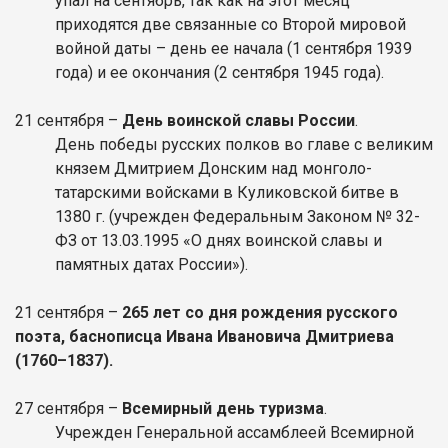
упал на сентябрь, так как на этот месяц
приходятся две связанные со Второй мировой
войной даты – день ее начала (1 сентября 1939
года) и ее окончания (2 сентября 1945 года).
21 сентября –
День воинской славы России
.
День победы русских полков во главе с великим
князем Дмитрием Донским над монголо-
татарскими войсками в Куликовской битве в
1380 г. (учрежден Федеральным Законом № 32-
ФЗ от 13.03.1995 «О днях воинской славы и
памятных датах России»).
21 сентября –
265 лет со дня рождения русского
поэта, баснописца Ивана Ивановича Дмитриева
(1760–1837).
27 сентября –
Всемирный день туризма
.
Учрежден Генеральной ассамблеей Всемирной