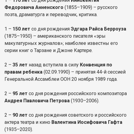
1 –
170 лет
со дня рождения
Иннокентия
Федоровича Анненского
(1855–1909) – русского
поэта, драматурга и переводчик, критика.
1 –
150 лет
со дня рождения
Эдгара Райса Берроуза
(1875–1950) – американского писателя «эры
макулатурных журналов»; наиболее известны его
серии книг о Тарзане и Джоне Картере.
2 –
35 лет
назад вступила в силу
Конвенция по
правам ребенка
(02.09.1990) – принятая 44-й сессией
Генеральной Ассамблеи ООН 20 ноября 1989 года.
2 –
95 лет
со дня рождения российского композитора
Андрея Павловича Петрова
(1930–2006).
2 –
90 лет
со дня рождения советского и российского
актера театра и кино
Валентина Иосифовича Гафта
(1935–2020).