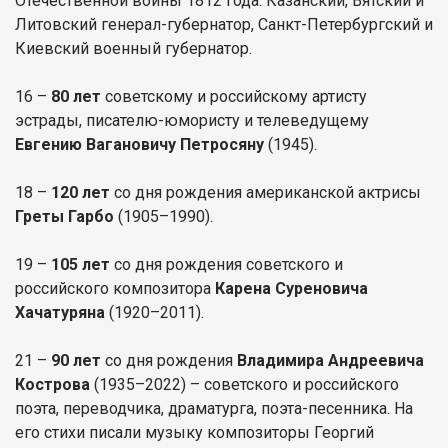
Отечественной войны 1812 года. Казанский, Вятский и
Литовский генерал-губернатор, Санкт-Петербургский и
Киевский военный губернатор.
16 –
80 лет
советскому и российскому артисту
эстрады, писателю-юмористу и телеведущему
Евгению Вагановичу Петросяну
(1945).
18 –
120 лет
со дня рождения американской актрисы
Греты Гарбо
(1905–1990).
19 –
105 лет
со дня рождения советского и
российского композитора
Карена Суреновича
Хачатуряна
(1920–2011).
21 –
90 лет
со дня рождения
Владимира Андреевича
Кострова
(1935–2022) – советского и российского
поэта, переводчика, драматурга, поэта-песенника. На
его стихи писали музыку композиторы Георгий