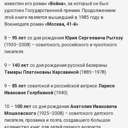
известен его роман
«Война»
, за который он был
удостоен Государственной премии. Продолжением
этой книги является вышедший в 1985 году в
Воениздате роман
«Москва, 41-й»
.
8 –
95 лет
со дня рождения
Юрия Сергеевича Рытхэу
(1930–2008) – советского, российского и чукотского
писателя.
9 –
140 лет
со дня рождения русской балерины
Тамары Платоновны Карсавиной
(1885–1978).
9 –
85 лет
советской и российской актрисе
Ларисе
Ивановне Голубкиной
(1940).
10 –
100 лет
со дня рождения
Анатолия Ивановича
Мошковского
(1925–2008) – советского детского
писателя, прозаика и поэта, создавшего большое
количество книг для детей разного возраста.