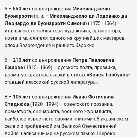
6 –
550 лет
со дня рождения
Микеланджело
Буонарроти
(п. и. –
Микеланджело ди Лодовико ди
Леонардо ди Буонарроти Симони
) (1475–1564) –
итальянского скульптора, художника, архитектора,
поэта и мыслителя, одного из крупнейших мастеров
эпохи Возрождения и раннего барокко.
6 –
210 лет
со дня рождения
Петра Павловича
Ершова
(1815–1869) – русского поэта, прозаика,
драматурга, автора сказки в стихах
«Конек-Горбунок»
,
ставшей классикой русской литературы.
8 –
105 лет
со дня рождения
Ивана Фотиевича
Стаднюка
(1920–1994) – советского прозаика,
драматурга, сценариста, военного журналиста,
наиболее известного своими книгами об украинском
селе и о пройденной им Великой Отечественной
войне, написанными на русском языке. Широко