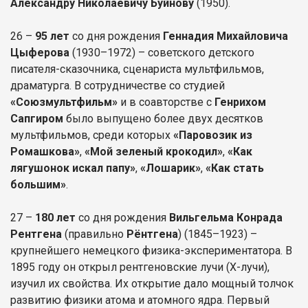
Александру Николаевичу Буйнову
(1950).
26 –
95 лет
со дня рождения
Геннадия Михайловича
Цыферова
(1930–1972) – советского детского
писателя-сказочника, сценариста мультфильмов,
драматурга. В сотрудничестве со студией
«Союзмультфильм»
и в соавторстве с
Генрихом
Сапгиром
было выпущено более двух десятков
мультфильмов, среди которых
«Паровозик из
Ромашкова»
,
«Мой зеленый крокодил»
,
«Как
лягушонок искал папу»
,
«Лошарик»
,
«Как стать
большим»
.
27 –
180 лет
со дня рождения
Вильгельма Конрада
Рентгена
(правильно
Рёнтгена
) (1845–1923) –
крупнейшего немецкого физика-экспериментатора. В
1895 году он открыл рентгеновские лучи (Х-лучи),
изучил их свойства. Их открытие дало мощный толчок
развитию физики атома и атомного ядра. Первый