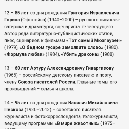
12 –
85 лет
со дня рождения
Григория Израилевича
Горина
(Офштейна) (1940–2000) – русского писателя-
сатирика и драматурга, сценариста, телеведущего.
Автор ряда литературно-публицистических статей,
пьес, сценариев к фильмам
«Тот самый Мюхгаузен»
(1979),
«О бедном гусаре замолвите слово»
(1980),
«Формула любви»
(1984),
«Убить дракона»
(1988).
13 –
60 лет Артуру Александровичу Гиваргизову
(1965) – российскому детскому писателю и поэту,
члену
Союза писателей России
. Главные темы его
произведений – семья и школа.
14 –
95 лет
со дня рождения
Василия Михайловича
Пескова
(1930–2013) – советского писателя,
журналиста и фотокорреспондента, тележурналиста,
ведущему программы
«В мире животных»
(1975–