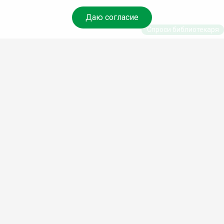
Даю согласие
Спроси библиотекаря
© Муниципальное бюджетное
учреждение культуры Ангарского
городского округа
«Централизованная библиотечная
система» (МБУК «ЦБС»), 2026
Адрес
: 665841, Иркутская обл.,
г. Ангарск, 17 микрорайон, дом 4
Телефоны
:
+7 (3955) 55‑10‑22,
55‑09‑61, 55‑09‑69
Факс
:
+7 (3955) 55‑47‑19