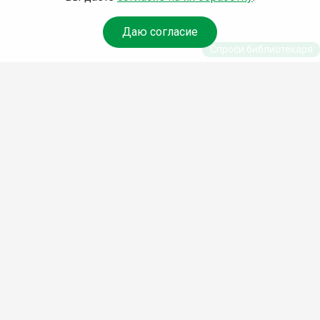
Даю согласие
Спроси библиотекаря
© Муниципальное бюджетное учреждение культуры
Ангарского городского округа «Централизованная
библиотечная система» (МБУК «ЦБС»), 2026
Адрес
: 665841, Иркутская обл., г. Ангарск, 17 микрорайон,
дом 4
Телефоны
:
+7 (3955) 55‑10‑22, 55‑09‑61, 55‑09‑69
Факс
:
+7 (3955) 55‑47‑19
Электронная почта
:
cbs-angarsk@yandex.ru
Мы в социальных сетях –
#Библиотеки_Ангарска