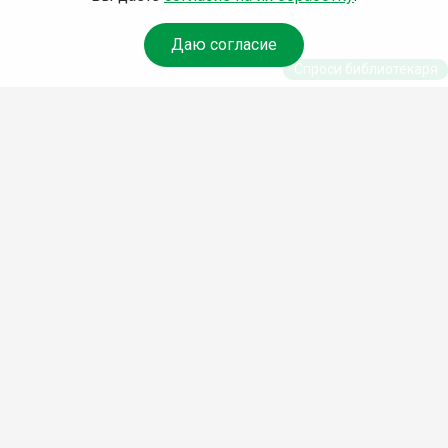
Даю согласие
Спроси библиотекаря
© Муниципальное бюджетное учреждение культуры
Ангарского городского округа «Централизованная
библиотечная система» (МБУК «ЦБС»), 2026
Адрес
: 665841, Иркутская обл., г. Ангарск, 17 микрорайон,
дом 4
Телефоны
:
+7 (3955) 55‑10‑22, 55‑09‑61, 55‑09‑69
Факс
:
+7 (3955) 55‑47‑19
Электронная почта
:
cbs-angarsk@yandex.ru
Мы в социальных сетях –
#Библиотеки_Ангарска