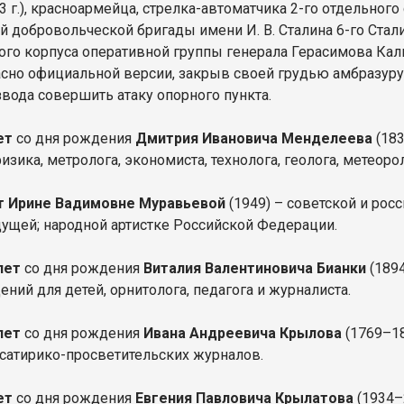
 г.), красноармейца, стрелка-автоматчика 2-го отдельного
й добровольческой бригады имени И. В. Сталина 6-го Ста
ого корпуса оперативной группы генерала Герасимова Кал
ласно официальной версии, закрыв своей грудью амбразур
звода совершить атаку опорного пункта.
ет
со дня рождения
Дмитрия Ивановича Менделеева
(183
изика, метролога, экономиста, технолога, геолога, метеоро
т Ирине Вадимовне Муравьевой
(1949) – советской и росс
ущей; народной артистке Российской Федерации.
лет
со дня рождения
Виталия Валентиновича Бианки
(1894
ний для детей, орнитолога, педагога и журналиста.
лет
со дня рождения
Ивана Андреевича Крылова
(1769–18
 сатирико-просветительских журналов.
ет
со дня рождения
Евгения Павловича Крылатова
(1934–