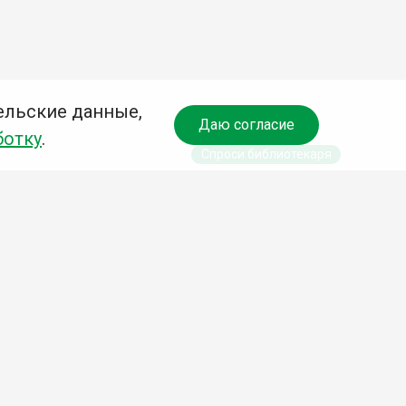
ельские данные,
Даю согласие
ботку
.
Спроси библиотекаря
чредитель:
омитет по культуре и молодежной политике АГО
езависимая оценка качества библиотечных услуг
Разработка сайта: