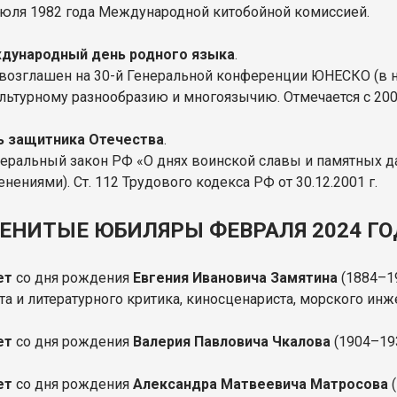
июля 1982 года Международной китобойной комиссией.
дународный день родного языка
.
возглашен на 30-й Генеральной конференции ЮНЕСКО (в но
ультурному разнообразию и многоязычию. Отмечается с 2000
ь защитника Отечества
.
еральный закон РФ «О днях воинской славы и памятных дат
нениями). Ст. 112 Трудового кодекса РФ от 30.12.2001 г.
ЕНИТЫЕ ЮБИЛЯРЫ ФЕВРАЛЯ 2024 ГО
лет
со дня рождения
Евгения Ивановича Замятина
(1884–19
а и литературного критика, киносценариста, морского инже
лет
со дня рождения
Валерия Павловича Чкалова
(1904–193
ет
со дня рождения
Александра Матвеевича Матросова
(