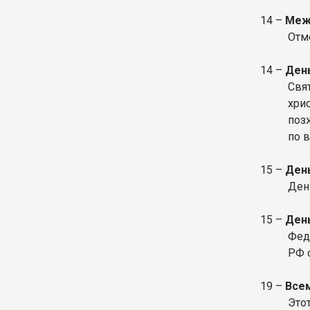
14 –
Меж
Отм
14 –
День
Свя
хри
поз
по 
15 –
Ден
День
15 –
День
Фед
РФ о
19 –
Все
Это