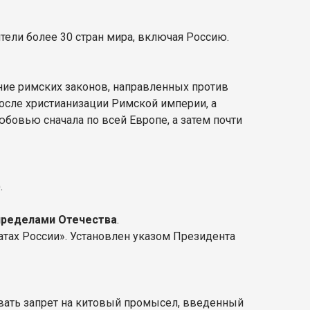
ители более 30 стран мира, включая Россию.
ние римских законов, направленных против
после христианизации Римской империи, а
юбовью сначала по всей Европе, а затем почти
.
 пределами Отечества
.
тах России». Установлен указом Президента
овать запрет на китовый промысел, введенный