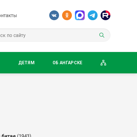
онтакты
М
ДЕТЯМ
ОБ АНГАРСКЕ
 битве
(1943).