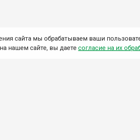
ения сайта мы обрабатываем ваши пользоват
 на нашем сайте, вы даете
согласие на их обра
Мы в социальных сетях –
#Библиотеки_Ангарска
У
К
Н
Приглашаем Вас в наши библиотеки!
Добавьте отзыв
Примите участие в опросе