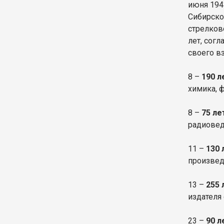
июня 1943
Сибирско
стрелков
лет, сог
своего в
8 –
190 л
химика, ф
8 –
75 ле
радиовед
11 –
130 
произведе
13 –
255 
издателя
23 –
90 л