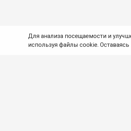
Для анализа посещаемости и улучш
используя файлы cookie. Оставаясь
© Муниципальное бюджетное учреждение культуры
Ангарского городского округа «Централизованная
библиотечная система» (МБУК «ЦБС»), 2026
Адрес
: 665841, Иркутская обл., г. Ангарск,
17 микрорайон, дом 4
Телефоны
:
+7 (3955) 55‑10‑22, 55‑09‑61, 55‑09‑69
Факс
:
+7 (3955) 55‑47‑19