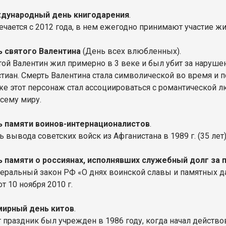
дународный день книгодарения
.
ечается с 2012 года, в нем ежегодно принимают участие ж
 святого Валентина
(День всех влюбленных).
той Валентин жил примерно в 3 веке и был убит за наруше
стиан. Смерть Валентина стала символической во время и 
же этот персонаж стал ассоциироваться с романтической л
всему миру.
ь памяти воинов-интернационалистов
.
 вывода советских войск из Афганистана в 1989 г. (35 лет)
 памяти о россиянах, исполнявших служебный долг за
еральный закон РФ «О днях воинской славы и памятных да
т 10 ноября 2010 г.
мирный день китов
.
т праздник был учрежден в 1986 году, когда начал действ