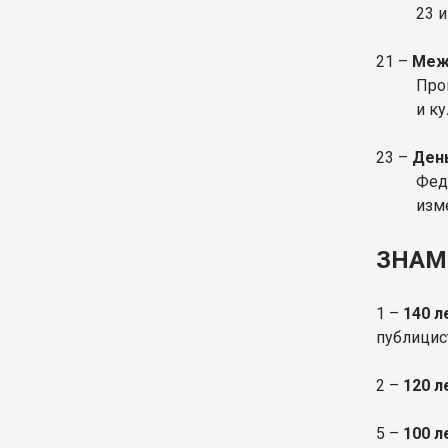
23 
21 –
Меж
Про
и к
23 –
Ден
Фед
изме
ЗНАМ
1 –
140 
публицист
2 –
120 
5 –
100 л