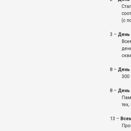
Ста
соо
(с 
3 –
День
Все
ден
скв
8 –
День 
300 
8 –
День
Пам
тех,
13 –
Все
Про