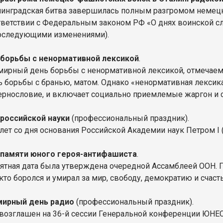
линградская битва завершилась полным разгромом немецк
тветствии с Федеральным законом РФ «О днях воинской сла
последующими изменениями).
 борьбы с ненормативной лексикой
.
мирный день борьбы с ненормативной лексикой, отмечаемы
ь борьбы с бранью, матом. Однако «ненормативная лексика
ернословие, и включает социально приемлемые жаргон и с
российской науки
(профессиональный праздник).
лет со дня основания Российской Академии наук Петром I (
 памяти юного героя-антифашиста
.
ятная дата была утверждена очередной Ассамблеей ООН. П
 кто боролся и умирал за мир, свободу, демократию и счаст
мирный день радио
(профессиональный праздник).
возглашен на 36-й сессии Генеральной конференции ЮНЕС