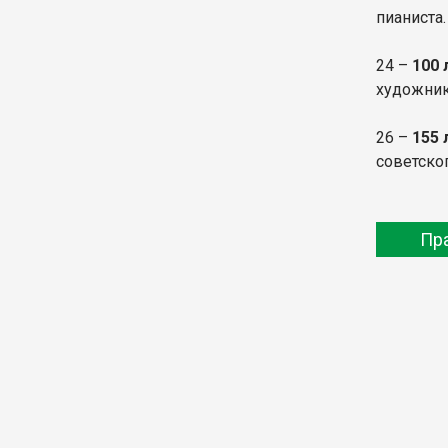
пианиста
24 –
100 
художник
26 –
155
советско
Пр