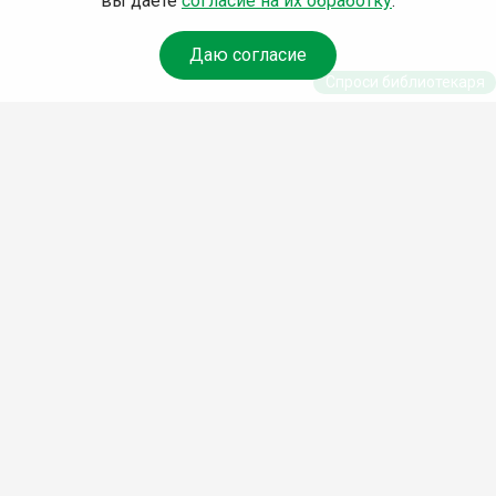
вы даете
согласие на их обработку
.
Даю согласие
Спроси библиотекаря
© Муниципальное бюджетное учреждение культуры
Ангарского городского округа «Централизованная
библиотечная система» (МБУК «ЦБС»), 2026
Адрес
: 665841, Иркутская обл., г. Ангарск, 17 микрорайон,
дом 4
Телефоны
:
+7 (3955) 55‑10‑22, 55‑09‑61, 55‑09‑69
Факс
:
+7 (3955) 55‑47‑19
Электронная почта
:
cbs-angarsk@yandex.ru
Мы в социальных сетях –
#Библиотеки_Ангарска