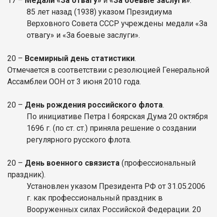
17
–
Медали «За отвагу»
и
«За боевые заслуги»
.
85 лет назад (1938) указом Президиума
Верховного Совета СССР учреждены медали «За
отвагу» и «За боевые заслуги».
20
–
Всемирный день статистики
.
Отмечается в соответствии с резолюцией Генеральной
Ассамблеи ООН от 3 июня 2010 года.
20
–
День рождения
российского флота
.
По инициативе Петра I боярская Дума 20 октября
1696 г. (по ст. ст.) приняла решение о создании
регулярного русского флота.
20
–
День военного связиста
(профессиональный
праздник).
Установлен указом Президента РФ от 31.05.2006
г. как профессиональный праздник в
Вооруженных силах Российской Федерации. 20