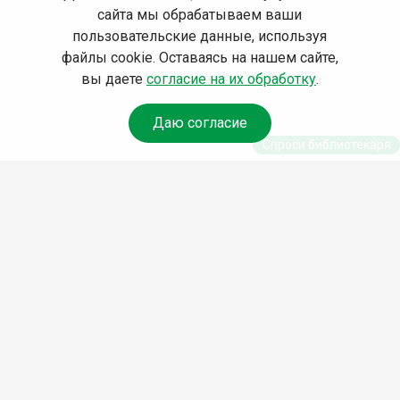
сайта мы обрабатываем ваши
пользовательские данные, используя
файлы cookie. Оставаясь на нашем сайте,
вы даете
согласие на их обработку
.
Даю согласие
Спроси библиотекаря
© Муниципальное бюджетное учреждение культуры
Ангарского городского округа «Централизованная
библиотечная система» (МБУК «ЦБС»), 2026
Адрес
: 665841, Иркутская обл., г. Ангарск, 17 микрорайон,
дом 4
Телефоны
:
+7 (3955) 55‑10‑22, 55‑09‑61, 55‑09‑69
Факс
:
+7 (3955) 55‑47‑19