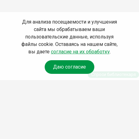
Для анализа посещаемости и улучшения
сайта мы обрабатываем ваши
пользовательские данные, используя
файлы cookie. Оставаясь на нашем сайте,
вы даете
согласие на их обработку
.
Даю согласие
Спроси библиотекаря
© Муниципальное бюджетное учреждение
культуры Ангарского городского округа
«Централизованная библиотечная система»
(МБУК «ЦБС»), 2026
Адрес
: 665841, Иркутская обл., г. Ангарск,