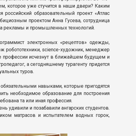
м, которое уже стучится в наши двери? Каким
я российский образовательный проект «Атлас
бициозным проектом Анна Гусева, сотрудница
ма рекламы и промышленных технологий.
ограммист электронных «рецептов» одежды,
рж робототехники, science-художник, менеджер
е профессии исчезнут в ближайшем будущем и
гропедагог, а сегодняшнему турагенту придется
уальных туров.
 обязательными навыками, которые пригодятся
чить необходимое образование для построения
ебована та или иная профессия.
нь удивили и позабавили ангарских студентов.
щиком матрасов и испытателем водных горок,