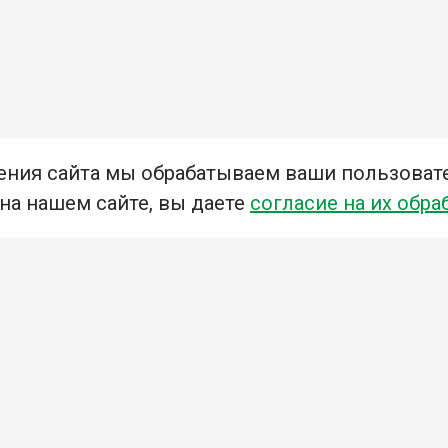
ения сайта мы обрабатываем ваши пользоват
 на нашем сайте, вы даете
согласие на их обра
Мы в социальных сетях –
#Библиотеки_Ангарска
У
К
Н
Приглашаем Вас в наши библиотеки!