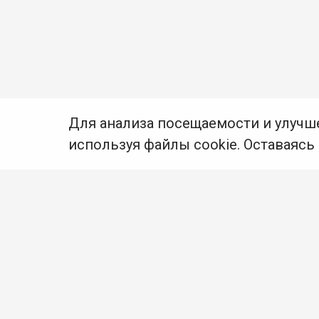
Для анализа посещаемости и улучш
используя файлы cookie. Оставаясь
© Муниципальное бюджетное учреждение культуры
Ангарского городского округа «Централизованная
библиотечная система» (МБУК «ЦБС»), 2026
Адрес
: 665841, Иркутская обл., г. Ангарск,
17 микрорайон, дом 4