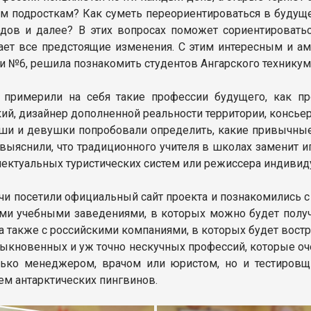
м подросткам? Как суметь переориентироваться в будуще
одов и далее? В этих вопросах поможет сориентироватьс
ает все предстоящие изменения. С этим интересным и ам
и №6, решила познакомить студентов Ангарского технику
примерили на себя такие профессии будущего, как пр
й, дизайнер дополненной реальности территории, консье
оши и девушки попробовали определить, какие привычны
 выяснили, что традиционного учителя в школах заменит и
ектуальных туристических систем или режиссера индивид
чи посетили официальный сайт проекта и познакомились с
ими учебными заведениями, в которых можно будет полу
а также с российскими компаниями, в которых будет востр
ыкновенных и уж точно нескучных профессий, которые оче
лько менеджером, врачом или юристом, но и тестиров
ем антарктических пингвинов.