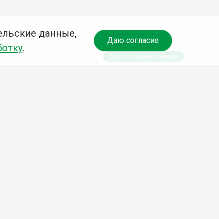
ельские данные,
Даю согласие
ботку
.
Спроси библиотекаря
чредитель:
омитет по культуре и молодежной политике АГО
езависимая оценка качества библиотечных услуг
Разработка сайта:
Деловой сайт