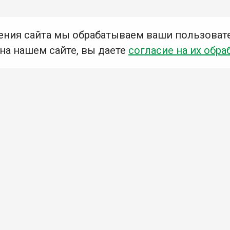
ения сайта мы обрабатываем ваши пользоват
 на нашем сайте, вы даете
согласие на их обра
Мы в социальных сетях –
#Библиотеки_Ангарска
У
К
Н
Приглашаем Вас в наши библиотеки!
Добавьте отзыв
Примите участие в опросе
Ознакомьтесь с политикой конфиденциальности