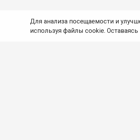
Для анализа посещаемости и улучш
используя файлы cookie. Оставаясь
© Муниципальное бюджетное учреждение культуры
Ангарского городского округа «Централизованная
библиотечная система» (МБУК «ЦБС»), 2026
Адрес
: 665841, Иркутская обл., г. Ангарск,
17 микрорайон, дом 4
Телефоны
:
+7 (3955) 55‑10‑22, 55‑09‑61, 55‑09‑69
Факс
:
+7 (3955) 55‑47‑19
Электронная почта
:
cbs-angarsk@yandex.ru