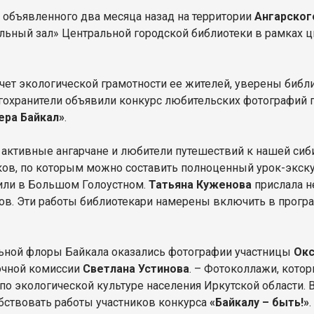
, объявленного два месяца назад на территории
Ангарског
альный зал» Центральной городской библиотеки в рамках
чет экологической грамотности ее жителей, уверены библ
гохранители объявили конкурс любительских фотографий 
ера Байкал»
.
е активные ангарчане и любители путешествий к нашей си
ов, по которым можно составить полноценный урок-экскур
а или в Большом Голоустном.
Татьяна Куженова
прислала н
ов. Эти работы библиотекари намерены включить в прогр
ьной флоры Байкала оказались фотографии участницы
Окс
ночной комиссии
Светлана Устинова
. – Фотоколлажи, кото
о экологической культуре населения Иркутской области. В
обствовать работы участников конкурса
«Байкалу – быть!»
.