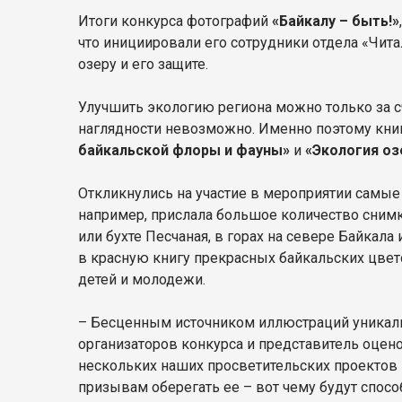
Итоги конкурса фотографий
«Байкалу – быть!»
что инициировали его сотрудники отдела «Чит
озеру и его защите.
Улучшить экологию региона можно только за с
наглядности невозможно. Именно поэтому кни
байкальской флоры и фауны»
и
«Экология оз
Откликнулись на участие в мероприятии самы
например, прислала большое количество снимк
или бухте Песчаная, в горах на севере Байкал
в красную книгу прекрасных байкальских цвет
детей и молодежи.
– Бесценным источником иллюстраций уникал
организаторов конкурса и представитель оце
нескольких наших просветительских проектов п
призывам оберегать ее – вот чему будут спос