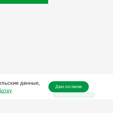
ельские данные,
Даю согласие
ботку
.
Спроси библиотекаря