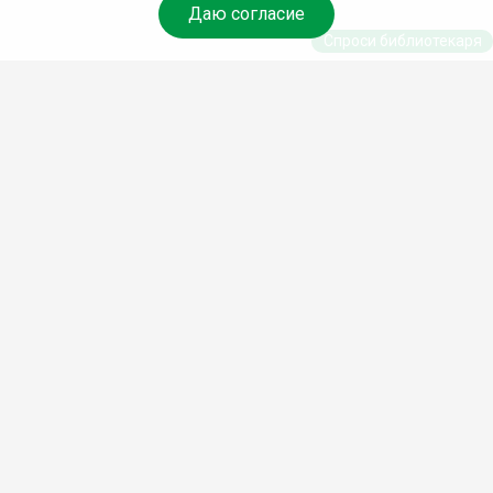
Даю согласие
Спроси библиотекаря
© Муниципальное бюджетное учреждение культуры
Ангарского городского округа «Централизованная
библиотечная система» (МБУК «ЦБС»), 2026
Адрес
: 665841, Иркутская обл., г. Ангарск, 17 микрорайон,
дом 4
Телефоны
:
+7 (3955) 55‑10‑22, 55‑09‑61, 55‑09‑69
Факс
:
+7 (3955) 55‑47‑19
Электронная почта
:
cbs-angarsk@yandex.ru
Мы в социальных сетях –
#Библиотеки_Ангарска