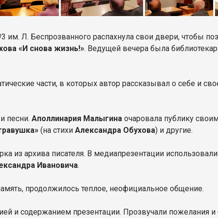
№3 им. Л. Беспрозванного распахнула свои двери, чтобы п
ова «И снова жизнь!»
. Ведущей вечера была библиотека
ические части, в которых автор рассказывал о себе и сво
и песни.
Аполлинария Малыгина
очаровала публику своим
травушка»
(на стихи
Александра Обухова
) и другие.
рка из архива писателя. В медиапрезентации использовали
ександра Ивановича
.
память, продолжилось теплое, неофициальное общение.
цией и содержанием презентации. Прозвучали пожелания и