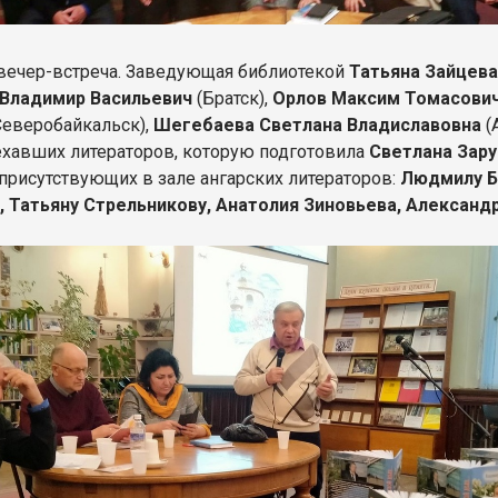
й вечер-встреча. Заведующая библиотекой
Татьяна Зайцев
 Владимир Васильевич
(Братск),
Орлов Максим Томасови
Северобайкальск),
Шегебаева Светлана Владиславовна
(
хавших литераторов, которую подготовила
Светлана Зар
присутствующих в зале ангарских литераторов:
Людмилу Б
 Татьяну Стрельникову, Анатолия Зиновьева, Александ