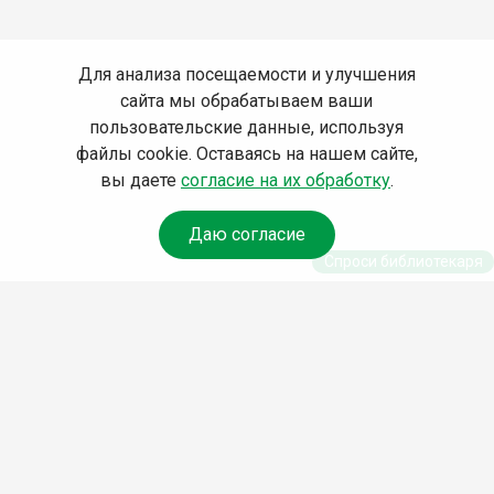
Для анализа посещаемости и улучшения
сайта мы обрабатываем ваши
пользовательские данные, используя
файлы cookie. Оставаясь на нашем сайте,
вы даете
согласие на их обработку
.
Даю согласие
Спроси библиотекаря
© Муниципальное бюджетное учреждение культуры
Ангарского городского округа «Централизованная
библиотечная система» (МБУК «ЦБС»), 2026
Адрес
: 665841, Иркутская обл., г. Ангарск, 17 микрорайон,
дом 4