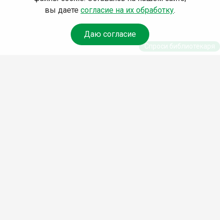
вы даете
согласие на их обработку
.
Даю согласие
Спроси библиотекаря
© Муниципальное бюджетное учреждение культуры
Ангарского городского округа «Централизованная
библиотечная система» (МБУК «ЦБС»), 2026
Адрес
: 665841, Иркутская обл., г. Ангарск, 17 микрорайон,
дом 4
Телефоны
:
+7 (3955) 55‑10‑22, 55‑09‑61, 55‑09‑69
Факс
:
+7 (3955) 55‑47‑19
Электронная почта
:
cbs-angarsk@yandex.ru
Мы в социальных сетях –
#Библиотеки_Ангарска