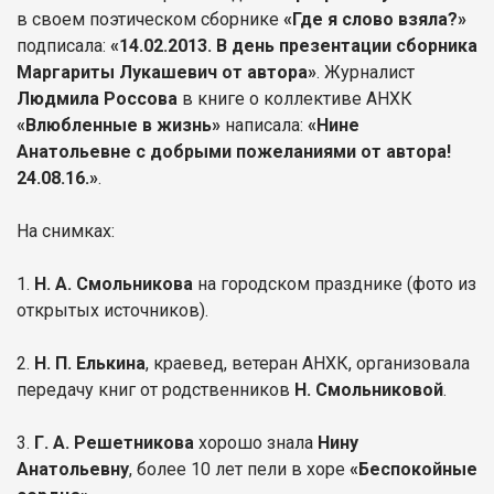
в своем поэтическом сборнике
«Где я слово взяла?»
подписала:
«14.02.2013. В день презентации сборника
Маргариты Лукашевич от автора»
. Журналист
Людмила Россова
в книге о коллективе АНХК
«Влюбленные в жизнь»
написала:
«Нине
Анатольевне с добрыми пожеланиями от автора!
24.08.16.»
.
На снимках:
1.
Н. А. Смольникова
на городском празднике (фото из
открытых источников).
2.
Н. П. Елькина
, краевед, ветеран АНХК, организовала
передачу книг от родственников
Н. Смольниковой
.
3.
Г. А. Решетникова
хорошо знала
Нину
Анатольевну
, более 10 лет пели в хоре
«Беспокойные