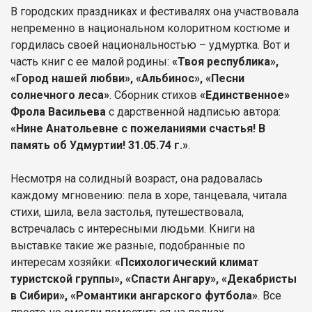
В городских праздниках и фестивалях она участвовала
непременно в национальном колоритном костюме и
гордилась своей национальностью – удмуртка. Вот и
часть книг с ее малой родины:
«Твоя республика»,
«Город нашей любви», «Альбинос», «Песни
солнечного леса»
. Сборник стихов
«Единственное»
Фрола Васильева
с дарственной надписью автора:
«Нине Анатольевне с пожеланиями счастья! В
память об Удмуртии! 31.05.74 г.»
.
Несмотря на солидный возраст, она радовалась
каждому мгновению: пела в хоре, танцевала, читала
стихи, шила, вела застолья, путешествовала,
встречалась с интересными людьми. Книги на
выставке такие же разные, подобранные по
интересам хозяйки:
«Психологический климат
туристской группы», «Спасти Ангару», «Декабристы
в Сибири», «Романтики ангарского футбола»
. Все