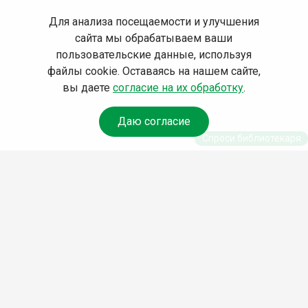
Для анализа посещаемости и улучшения
сайта мы обрабатываем ваши
пользовательские данные, используя
файлы cookie. Оставаясь на нашем сайте,
вы даете
согласие на их обработку
.
Даю согласие
Спроси библиотекаря
© Муниципальное бюджетное учреждение культуры
Ангарского городского округа «Централизованная
библиотечная система» (МБУК «ЦБС»), 2026
Адрес
: 665841, Иркутская обл., г. Ангарск, 17 микрорайон,
дом 4
Телефоны
:
+7 (3955) 55‑10‑22, 55‑09‑61, 55‑09‑69