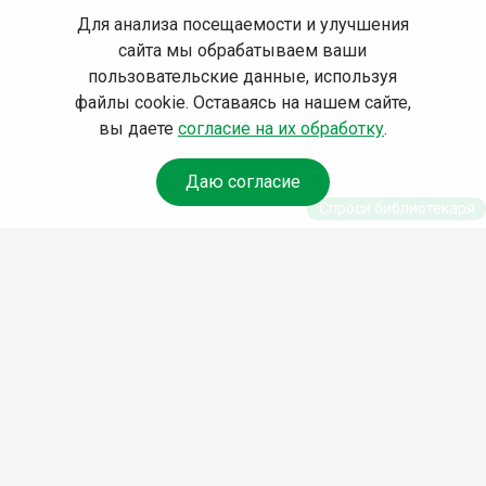
Для анализа посещаемости и улучшения
сайта мы обрабатываем ваши
пользовательские данные, используя
файлы cookie. Оставаясь на нашем сайте,
вы даете
согласие на их обработку
.
Даю согласие
Спроси библиотекаря
© Муниципальное бюджетное учреждение культуры
Ангарского городского округа «Централизованная
библиотечная система» (МБУК «ЦБС»), 2026
Адрес
: 665841, Иркутская обл., г. Ангарск, 17 микрорайон,
дом 4
Телефоны
:
+7 (3955) 55‑10‑22, 55‑09‑61, 55‑09‑69