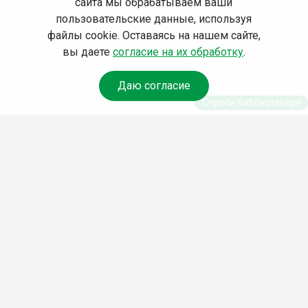
сайта мы обрабатываем ваши
пользовательские данные, используя
файлы cookie. Оставаясь на нашем сайте,
вы даете
согласие на их обработку
.
Даю согласие
Спроси библиотекаря
© Муниципальное бюджетное учреждение культуры
Ангарского городского округа «Централизованная
библиотечная система» (МБУК «ЦБС»), 2026
Адрес
: 665841, Иркутская обл., г. Ангарск, 17 микрорайон,
дом 4
Телефоны
:
+7 (3955) 55‑10‑22, 55‑09‑61, 55‑09‑69
Факс
:
+7 (3955) 55‑47‑19
Электронная почта
:
cbs-angarsk@yandex.ru