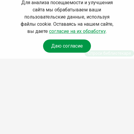
Для анализа посещаемости и улучшения
сайта мы обрабатываем ваши
пользовательские данные, используя
файлы cookie. Оставаясь на нашем сайте,
вы даете
согласие на их обработку
.
Даю согласие
Спроси библиотекаря
© Муниципальное бюджетное учреждение культуры
Ангарского городского округа «Централизованная
библиотечная система» (МБУК «ЦБС»), 2026
Адрес
: 665841, Иркутская обл., г. Ангарск, 17 микрорайон,
дом 4
Телефоны
:
+7 (3955) 55‑10‑22, 55‑09‑61, 55‑09‑69
Факс
:
+7 (3955) 55‑47‑19