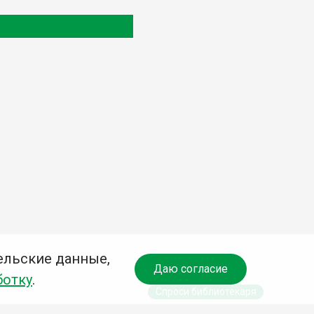
ельские данные,
Даю согласие
ботку
.
Спроси библиотекаря