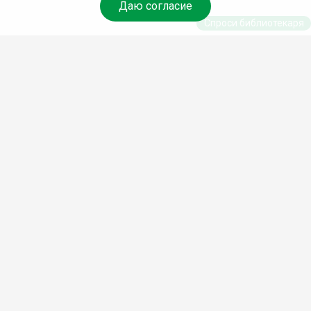
Даю согласие
Спроси библиотекаря
© Муниципальное бюджетное учреждение культуры
Ангарского городского округа «Централизованная
библиотечная система» (МБУК «ЦБС»), 2026
Адрес
: 665841, Иркутская обл., г. Ангарск, 17 микрорайон,
дом 4
Телефоны
:
+7 (3955) 55‑10‑22, 55‑09‑61, 55‑09‑69
Факс
:
+7 (3955) 55‑47‑19
Электронная почта
:
cbs-angarsk@yandex.ru
Мы в социальных сетях –
#Библиотеки_Ангарска