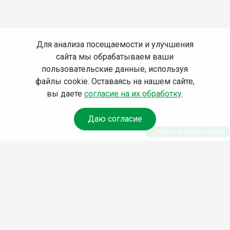
Для анализа посещаемости и улучшения
сайта мы обрабатываем ваши
пользовательские данные, используя
файлы cookie. Оставаясь на нашем сайте,
вы даете
согласие на их обработку
.
Даю согласие
Спроси библиотекаря
© Муниципальное бюджетное учреждение культуры
Ангарского городского округа «Централизованная
библиотечная система» (МБУК «ЦБС»), 2026
Адрес
: 665841, Иркутская обл., г. Ангарск, 17 микрорайон,