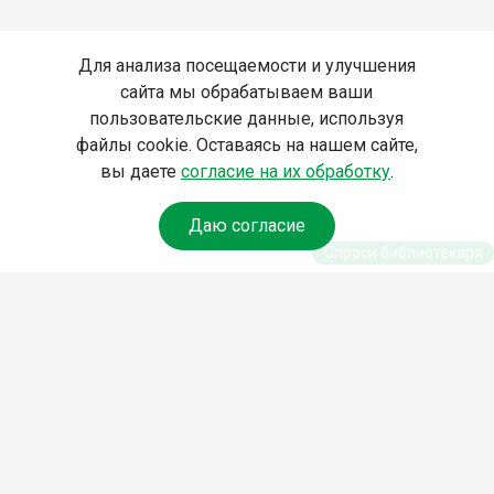
Для анализа посещаемости и улучшения
сайта мы обрабатываем ваши
пользовательские данные, используя
файлы cookie. Оставаясь на нашем сайте,
вы даете
согласие на их обработку
.
Даю согласие
Спроси библиотекаря
© Муниципальное бюджетное учреждение культуры
Ангарского городского округа «Централизованная
библиотечная система» (МБУК «ЦБС»), 2026
Адрес
: 665841, Иркутская обл., г. Ангарск, 17 микрорайон,
дом 4