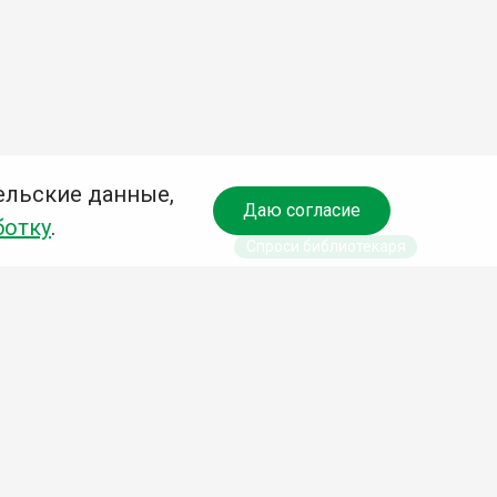
ельские данные,
Даю согласие
ботку
.
Спроси библиотекаря
чредитель:
омитет по культуре и молодежной политике АГО
езависимая оценка качества библиотечных услуг