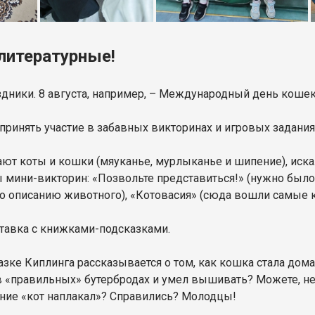
литературные!
дники. 8 августа, например, – Международный день кошек
инять участие в забавных викторинах и игровых задания
ают коты и кошки (мяуканье, мурлыканье и шипение), иска
ы мини-викторин: «Позвольте представиться!» (нужно было
по описанию животного), «Котовасия» (сюда вошли самые
тавка с книжками-подсказками.
казке Киплинга рассказывается о том, как кошка стала дом
 в «правильных» бутербродах и умел вышивать? Можете, не
ние «кот наплакал»? Справились? Молодцы!