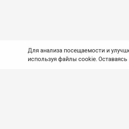
Для анализа посещаемости и улучш
используя файлы cookie. Оставаясь
© Муниципальное бюджетное учреждение культуры
Ангарского городского округа «Централизованная
библиотечная система» (МБУК «ЦБС»), 2026
Адрес
: 665841, Иркутская обл., г. Ангарск,
17 микрорайон, дом 4