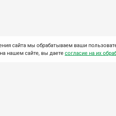
ения сайта мы обрабатываем ваши пользоват
 на нашем сайте, вы даете
согласие на их обра
Мы в социальных сетях –
#Библиотеки_Ангарска
У
К
Н
Приглашаем Вас в наши библиотеки!