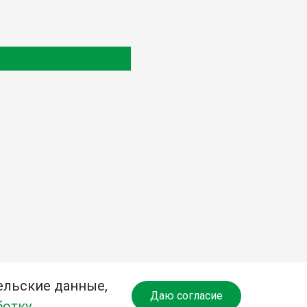
ельские данные,
Даю согласие
ботку
.