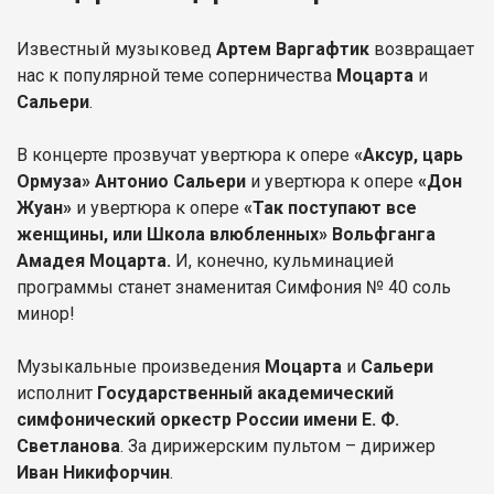
Известный музыковед
Артем Варгафтик
возвращает
нас к популярной теме соперничества
Моцарта
и
Сальери
.
В концерте прозвучат увертюра к опере
«Аксур, царь
Ормуза» Антонио Сальери
и увертюра к опере
«Дон
Жуан»
и увертюра к опере
«Так поступают все
женщины, или Школа влюбленных» Вольфганга
Амадея Моцарта.
И, конечно, кульминацией
программы станет знаменитая Симфония № 40 соль
минор!
Музыкальные произведения
Моцарта
и
Сальери
исполнит
Государственный академический
симфонический оркестр России имени Е. Ф.
Светланова
. За дирижерским пультом – дирижер
Иван Никифорчин
.