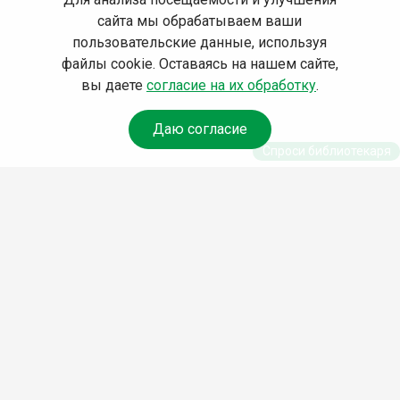
сайта мы обрабатываем ваши
пользовательские данные, используя
файлы cookie. Оставаясь на нашем сайте,
вы даете
согласие на их обработку
.
Даю согласие
Спроси библиотекаря
© Муниципальное бюджетное учреждение культуры
Ангарского городского округа «Централизованная
библиотечная система» (МБУК «ЦБС»), 2026
Адрес
: 665841, Иркутская обл., г. Ангарск, 17 микрорайон,
дом 4
Телефоны
:
+7 (3955) 55‑10‑22, 55‑09‑61, 55‑09‑69
Факс
:
+7 (3955) 55‑47‑19