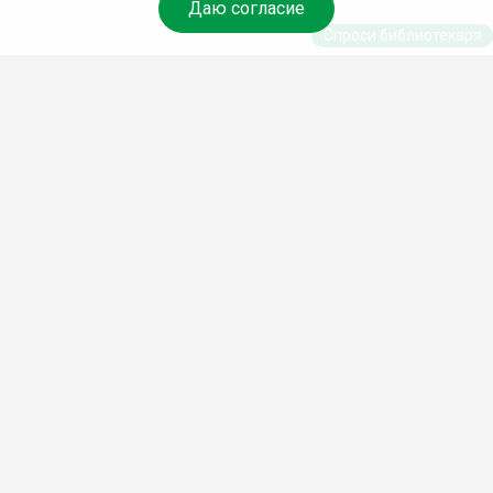
Даю согласие
Спроси библиотекаря
© Муниципальное бюджетное учреждение культуры
Ангарского городского округа «Централизованная
библиотечная система» (МБУК «ЦБС»), 2026
Адрес
: 665841, Иркутская обл., г. Ангарск, 17 микрорайон,
дом 4
Телефоны
:
+7 (3955) 55‑10‑22, 55‑09‑61, 55‑09‑69
Факс
:
+7 (3955) 55‑47‑19
Электронная почта
:
cbs-angarsk@yandex.ru
Мы в социальных сетях –
#Библиотеки_Ангарска