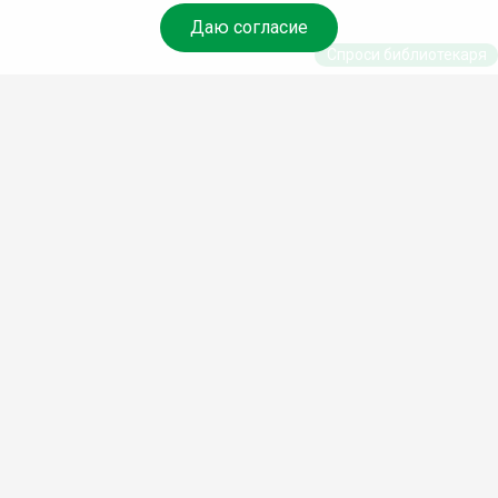
Даю согласие
Спроси библиотекаря
© Муниципальное бюджетное учреждение культуры
Ангарского городского округа «Централизованная
библиотечная система» (МБУК «ЦБС»), 2026
Адрес
: 665841, Иркутская обл., г. Ангарск, 17 микрорайон,
дом 4
Телефоны
:
+7 (3955) 55‑10‑22, 55‑09‑61, 55‑09‑69
Факс
:
+7 (3955) 55‑47‑19
Электронная почта
:
cbs-angarsk@yandex.ru
Мы в социальных сетях –
#Библиотеки_Ангарска