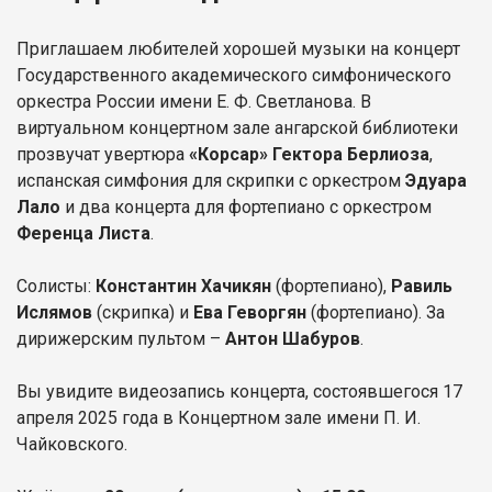
Приглашаем любителей хорошей музыки на концерт
Государственного академического симфонического
оркестра России имени Е. Ф. Светланова. В
виртуальном концертном зале ангарской библиотеки
прозвучат увертюра
«Корсар»
Гектора Берлиоза
,
испанская симфония для скрипки с оркестром
Эдуара
Лало
и два концерта для фортепиано с оркестром
Ференца Листа
.
Солисты:
Константин Хачикян
(фортепиано),
Равиль
Ислямов
(скрипка) и
Ева Геворгян
(фортепиано). За
дирижерским пультом –
Антон Шабуров
.
Вы увидите видеозапись концерта, состоявшегося 17
апреля 2025 года в Концертном зале имени П. И.
Чайковского.