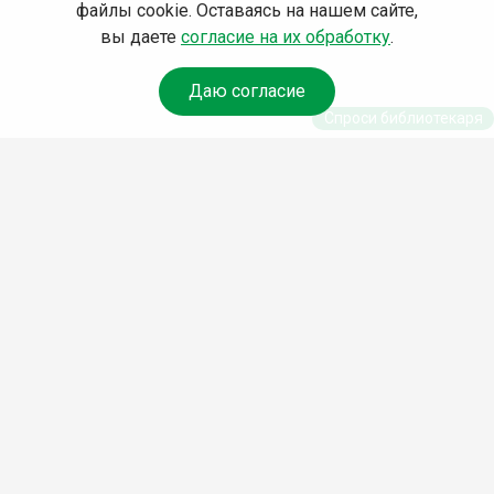
файлы cookie. Оставаясь на нашем сайте,
вы даете
согласие на их обработку
.
Даю согласие
Спроси библиотекаря
© Муниципальное бюджетное учреждение культуры
Ангарского городского округа «Централизованная
библиотечная система» (МБУК «ЦБС»), 2026
Адрес
: 665841, Иркутская обл., г. Ангарск, 17 микрорайон,
дом 4
Телефоны
:
+7 (3955) 55‑10‑22, 55‑09‑61, 55‑09‑69
Факс
:
+7 (3955) 55‑47‑19
Электронная почта
:
cbs-angarsk@yandex.ru