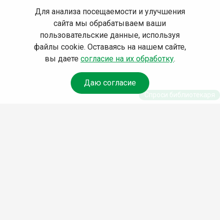
Для анализа посещаемости и улучшения
сайта мы обрабатываем ваши
пользовательские данные, используя
файлы cookie. Оставаясь на нашем сайте,
вы даете
согласие на их обработку
.
Даю согласие
Спроси библиотекаря
© Муниципальное бюджетное учреждение культуры
Ангарского городского округа «Централизованная
библиотечная система» (МБУК «ЦБС»), 2026
Адрес
: 665841, Иркутская обл., г. Ангарск, 17 микрорайон,
дом 4
Телефоны
:
+7 (3955) 55‑10‑22, 55‑09‑61, 55‑09‑69