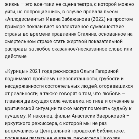
жизнь – это все-таки не сцена театра, с которой можно
уйти, не попрощавшись, в случае провала пьесы.
«Аплодисменты» Ивана Забажанова (2022) на простом
примере показывает коллективное сумасшествие
страны во времена правления Сталина, основанное на
смертельном страхе стать жертвой показательной
расправы за любое сказанное/несказанное слово или
действие.
«Курицы» 2021 года режиссера Ольги Гагариной
поднимают проблему невоспитанности, грубости и
несдержанности состоятельных людей, оторвавшихся
от реальности, а также говорят о том, что любовь –
главная движущая сила человека, но гнев и отчаяние в
критической ситуации также могут поменять судьбу к
лучшему. И наконец, фильм Анастасии Зверьковой –
иркутского режиссера, с которой мы не раз
встречались в Центральной городской библиотеке,
посвящен памяти ее учителя, режиссера Николая