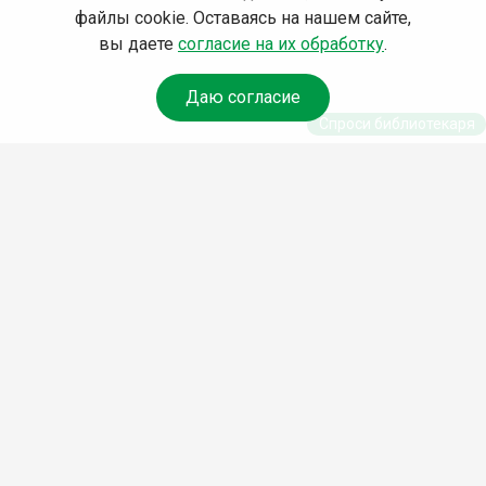
файлы cookie. Оставаясь на нашем сайте,
вы даете
согласие на их обработку
.
Даю согласие
Спроси библиотекаря
© Муниципальное бюджетное учреждение культуры
Ангарского городского округа «Централизованная
библиотечная система» (МБУК «ЦБС»), 2026
Адрес
: 665841, Иркутская обл., г. Ангарск, 17 микрорайон,
дом 4
Телефоны
:
+7 (3955) 55‑10‑22, 55‑09‑61, 55‑09‑69
Факс
:
+7 (3955) 55‑47‑19
Электронная почта
:
cbs-angarsk@yandex.ru