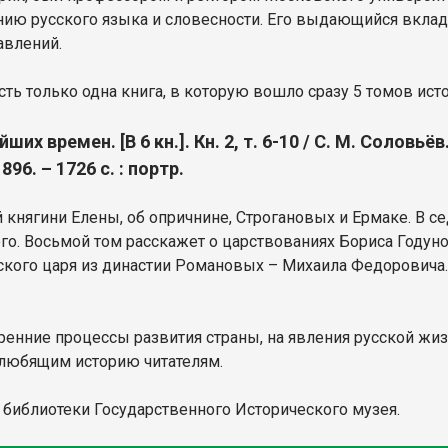
нию русского языка и словесности. Его выдающийся вклад
авлений.
ть только одна книга, в которую вошло сразу 5 томов ист
их времен. [В 6 кн.]. Кн. 2, т. 6-10 / С. М. Соловьёв
6. – 1726 с. : портр.
 княгини Елены, об опричнине, Строгановых и Ермаке. В 
ого. Восьмой том расскажет о царствованиях Бориса Году
кого царя из династии Романовых – Михаила Федоровича. 
ренние процессы развития страны, на явления русской жиз
о любящим историю читателям.
 библиотеки Государственного Исторического музея.