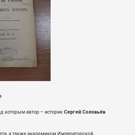
»
ад которым автор – историк
Сергей Соловьёв
ета, а также академиком Императорской