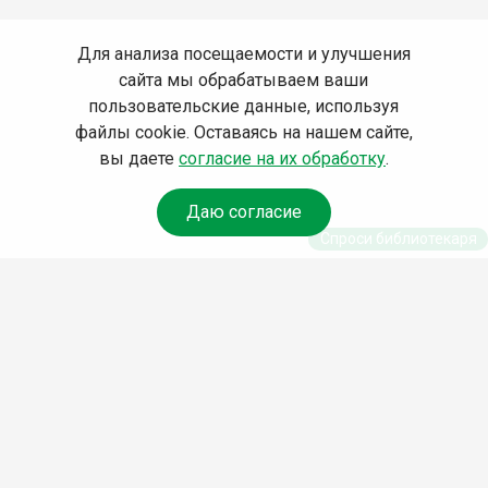
Для анализа посещаемости и улучшения
сайта мы обрабатываем ваши
пользовательские данные, используя
файлы cookie. Оставаясь на нашем сайте,
вы даете
согласие на их обработку
.
Даю согласие
Спроси библиотекаря
© Муниципальное бюджетное учреждение культуры
Ангарского городского округа «Централизованная
библиотечная система» (МБУК «ЦБС»), 2026
Адрес
: 665841, Иркутская обл., г. Ангарск, 17 микрорайон,
дом 4