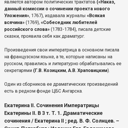
является автором политических трактатов
(«Наказ,
данный комиссии о сочинении проекта нового
Уложения»
, 1767), издавала журналы
«Всякая
всячина»
(1769),
«Собеседник любителей
российского слова»
(1783-1784), писала детские
сказки, проявила себя как драматург.
Произведения свои императрица в основном писала
на французском языке, а те, которые написаны на
русском, правились и литературно обрабатывались ее
секретарями
(Г.В. Козицким
,
А.В. Храповицким
).
Один из сборников ее драматических произведений
есть в редком фонде ЦБС Ангарска.
Екатерина II. Сочинения Императрицы
Екатерины II. В 3 т. Т. 1. Драматические
сочинения / Екатерина II ; ред. В. Ф. Солнцев. –