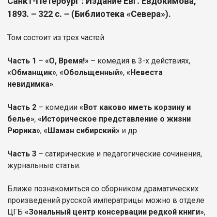
Санкт-Петербург : Издание Евг. Евдокимова,
1893. – 322 с. – (Библиотека «Севера»).
Том состоит из трех частей.
Часть 1
–
«О, Время!»
– комедия в 3-х действиях,
«Обманщик»
,
«Обольщенный»
,
«Невеста
невидимка»
.
Часть 2
– комедии
«Вот каково иметь корзину и
белье»
,
«Историческое представление о жизни
Рюрика»
,
«Шаман сибирский»
и др.
Часть 3
– сатирические и педагогические сочинения,
журнальные статьи.
Ближе познакомиться со сборником драматических
произведений русской императрицы можно в отделе
ЦГБ
«Зональный центр консервации редкой книги»
,