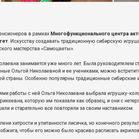
пенсионеров в рамках
Многофункционального центра акти
гет
. Искусству создавать традиционную сибирскую игру
ского мастерства «Самоцветы».
лаевна занимается уже много лет. Была руководителем с
нные Ольгой Николаевной и ее учениками, можно встретит
шей страны. Особенно популярны традиционные сибирские 
тями работы с ней Ольга Николаевна выбрала игрушку-кол
рикеевна, которую им показали как образец, и они с нете
али и старательно все повторяли за своим наставником.
пени хитрости и упитанности лисичка, но конечного резуль
 обжига, чтобы его можно было красиво расписать акрил