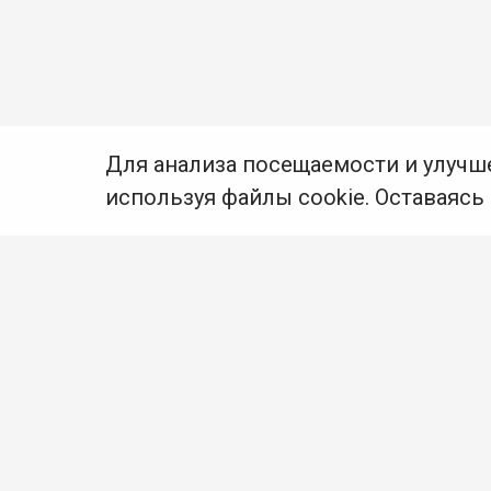
Для анализа посещаемости и улучш
используя файлы cookie. Оставаясь
© Муниципальное бюджетное учреждение культуры
Ангарского городского округа «Централизованная
библиотечная система» (МБУК «ЦБС»), 2026
Адрес
: 665841, Иркутская обл., г. Ангарск,
17 микрорайон, дом 4
Телефоны
:
+7 (3955) 55‑10‑22, 55‑09‑61, 55‑09‑69