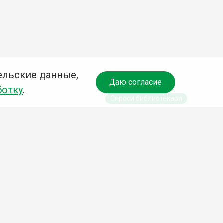
ельские данные,
Даю согласие
ботку
.
Спроси библиотекаря
чредитель:
омитет по культуре и молодежной политике АГО
езависимая оценка качества библиотечных услуг