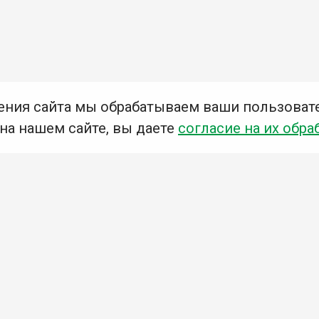
ения сайта мы обрабатываем ваши пользоват
 на нашем сайте, вы даете
согласие на их обра
Мы в социальных сетях –
#Библиотеки_Ангарска
У
К
Н
Приглашаем Вас в наши библиотеки!
Добавьте отзыв