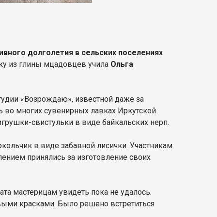
вного долголетия в сельских поселениях
шку из глины мцадовцев учила
Ольга
тудии «Возрождаю», известной даже за
ь во многих сувенирных лавках Иркутской
игрушки-свистульки в виде байкальских нерп.
окольчик в виде забавной лисички. Участникам
рпением принялись за изготовление своих
тата мастерицам увидеть пока не удалось.
овыми красками. Было решено встретиться